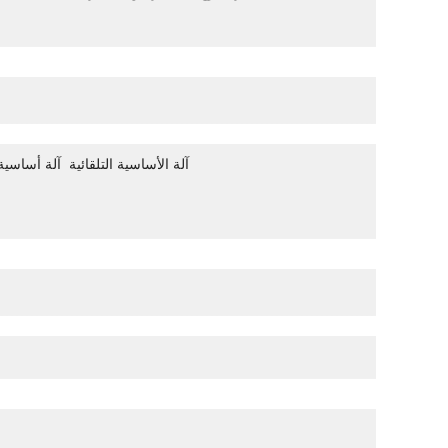
آلة الأساسية التلقائية
160m / min آلة