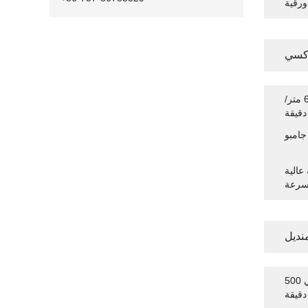
كسي
خط لف جيه آر تي بدون توقف بسرعة 600 متر/
دقيقة
جامبو
عالية
منديل
خط إنتاج مناديل أوتوماتيكي بنقل تلقائي 500
دقيقة