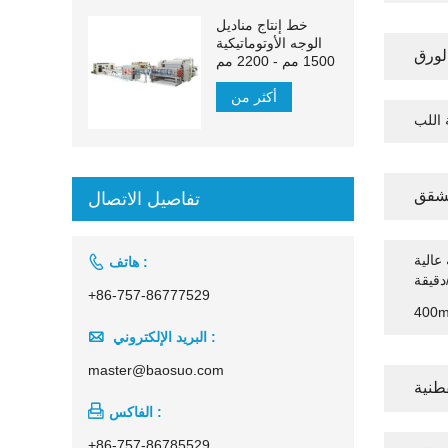
خط إنتاج مناديل
الوجه الأوتوماتيكية
لورق
1500 مم - 2200 مم
أكثر من
مشقق
تفاصيل الاتصال
عالية

هاتف :
+86-757-86777529

البريد الإلكتروني :
master@baosuo.com
قطنية

الفاكس :
+86-757-86785529