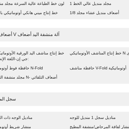
1 مجلد منديل عالي الخط
2 لون خط الطباعة عالية السرعة مجلد من
1/8 أضعاف منديل عشاء مجلد
خط إنتاج ميني هانكي أوتوماتيكي با
N أضعاف و V آلة منشفة اليد أضعاف
كي N يطوى
خط إنتاج مناشف اليد الورقية الأوتوماتيك
جي إن-اللغة الإنجليزية:
حافظة مناشف V-Fold أوتوماتيكية
حافظة فوط أوتوماتيكية N-Fold
مجلد منشفة التصفيح N- أضعاف التلقائي
سجل الم
مناديل سجل 1 منديل للوجه
مناديل الوجه ذات ا
شار لفافة المرحاض/منشفة المطبخ
منشار شريط أوتوم