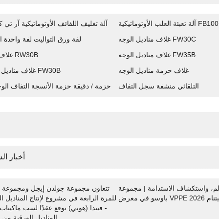
آلة تعبئة العلب الأوتوماتيكية FB100
آلة تغليف اللفائف الأوتوماتيكية آر تي كيه
غلاف مناديل الوجه FW30C
لفة ورق التواليت لفة واحدة ا
غلاف مناديل الوجه FW35B
غلاف رولز RW30B
غلاف حزمة مناديل الوجه
غلاف مناديل الوجه FW30B
التلقائي منشفة سجل التفاف
40 حزمة / دقيقة حزمة الأنسجة التفاف الو
أ
أخبار ال
لم، واستكشاف الاستدامة | مجموعة
تتعاون مجموعة جولدن إيجل ومجموعة 
في معرض VPPE فيتنام 2026
للمرة الرابعة في مشروع لإنتاج المناديل ال
- فيندا (هوبي) توقع عقدًا لست ماكينات ل
المناديل الورقية من 