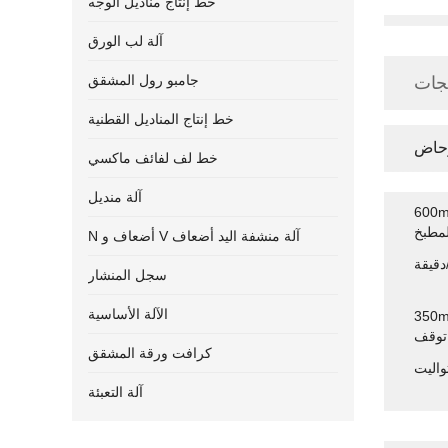
خط إنتاج مناديل الوجه
آلة لب الورق
جامبو رول المشقق
جات
خط إنتاج المناديل القطنية
رحاض
خط لف لفائف ماكسي
آلة منديل
مناديل تواليت آلة
مطبخ
N أضعاف و V آلة منشفة اليد أضعاف
سجل المنشار
الآلة الأساسية
لمطبخ لفة المرحاض
توقف
كرافت ورقة المشقق
واليت
آلة التعبئة