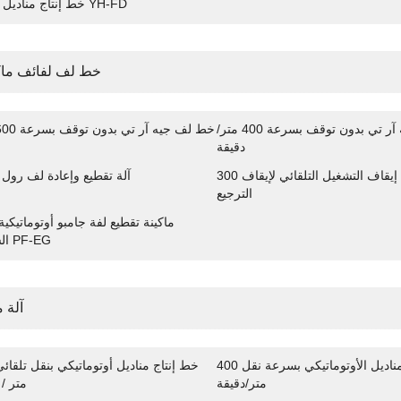
خط إنتاج مناديل ورقية YH-FD
خط لف لفائف ما
خط لف جيه آر تي بدون توقف بسرعة 400 متر/
دقيقة
300 م / دقيقة إيقاف التشغيل التلقائي لإيقاف
آلة تقطيع وإعادة لف رول 
الترجيع
ماكينة تقطيع لفة جامبو أوتوماتيكية 
السرعة PF-EG
آلة 
خط إنتاج المناديل الأوتوماتيكي بسرعة نقل 400
متر/دقيقة
متر / 