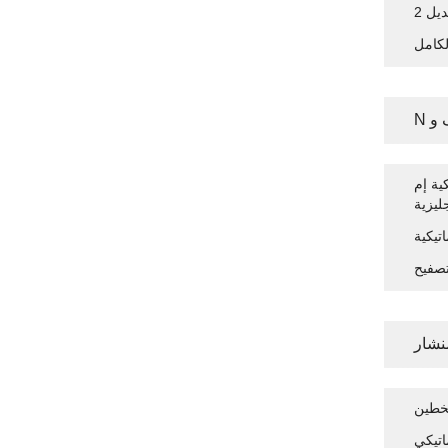
ديل
لكامل
ية إم
نشار
لخطين
اتيكي