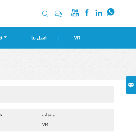






VR
اتصل بنا
ق

منتجات
عر
VR