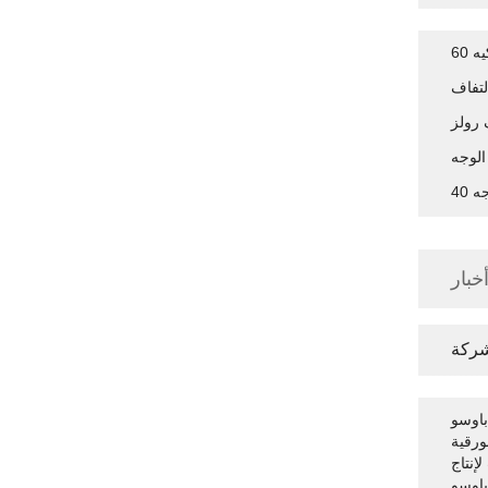
 60
لتفاف
جه
خبار
شركة
باوسو
ورقية
إنتاج
باوسو