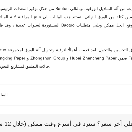
من آلة المناديل الورقية
، وبالتالي
كتلة من الورق النهائي. تستند هذه البيانات إلى نتائج المراقبة لآلة المناد
المستوردة لسنوات عديدة ، وقد قامت شركة Baotuo بجمعها من خلال العديد من عمليات التفتيش والحسابات في 
ق
التحسين والتحول
. لقد قدمت أعمالًا لترقية وتحويل آلة الورق لمجموعة Dongshun Group و Libang
Group Gangxing Paper و Zhongshun Group و Hubei Zhencheng Paper ضمن Group
حالات التطبيق لمشاريع التحويل المختلفة.
الساب
 آخر سعر؟ سنرد في أسرع وقت ممكن (خلال 12 ساعة)