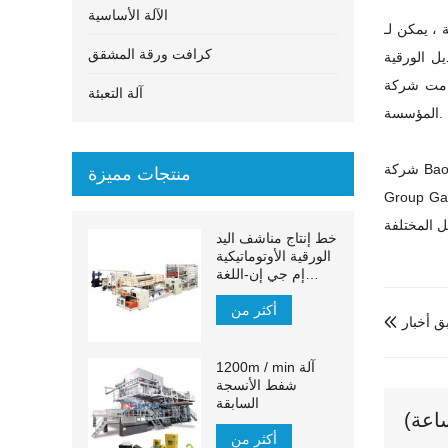
الآلة الأساسية
كرافت ورقة المشقق
يل الورقية
الموقع. الحل ممكن ويلبي متطلبات
آلة التعبئة
المؤسسة.
منتجات مميزة
Taisheng  ومؤسسات أخرى ، ولديها مجموعات متعددة من
خط إنتاج مناشف اليد
الورقية الأوتوماتيكية
إم جي إن-اللغة
الإنجليزية:
أكثر من
ق أخبار

1200m / min آلة
شفط الأنسجة
السابقة
أكثر من