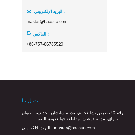

البريد الإلكتروني :
master@baosuo.com

الفاكس :
+86-757-86785529
اتصل بنا
رقم 20، طريق تشانغجيانغ، مدينة سانشان الجديدة،
عنوان :
نانهاي، مدينة فوشان، مقاطعة قوانغدونغ، الصين.
master@baosuo.com
البريد الإلكتروني :