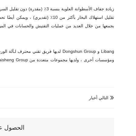
من خلال توفير المعدات الرئيسية ، يمكن لـ Baotuo زيادة جفاف الأسطوانة العلوية بنسبة 3٪ (مقدرة) دون تقليل السرعة
تقليل استهلاك البخار بأكثر من 10٪ (تقديري) ، ويمكن أيضًا تحسين
شركة Baotuo لديها فريق تقني محترف لـ
آلة الور
التالي أخبار

الحصول على