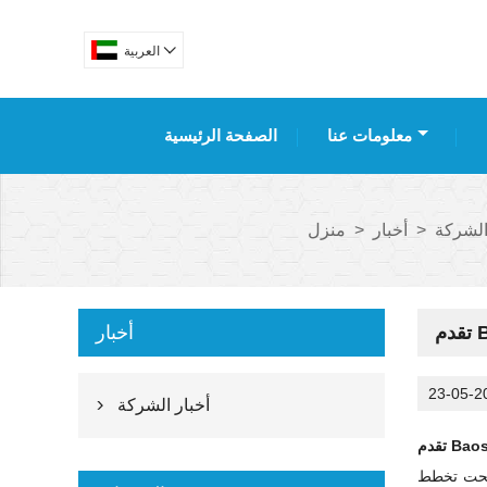

العربية
معلومات عنا
الصفحة الرئيسية
الشركة
>
أخبار
>
منزل
أخبار
23-05-2
أخبار الشركة

تحت
تخطط Lee & Man Group لتحديث ماكينة الورق الهلالي عالية السرعة بعرض 5.6