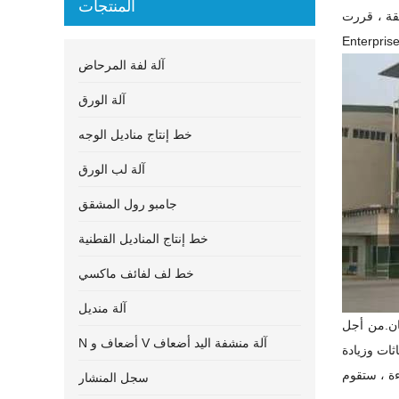
المنتجات
Ba ، وهي شركة ذات خبرة في إطار Baosuo
Enterpris
آلة لفة المرحاض
آلة الورق
خط إنتاج مناديل الوجه
آلة لب الورق
جامبو رول المشقق
خط إنتاج المناديل القطنية
خط لف لفائف ماكسي
آلة منديل
ن
.
من أجل
N أضعاف و V آلة منشفة اليد أضعاف
ثات وزيادة
سجل المنشار