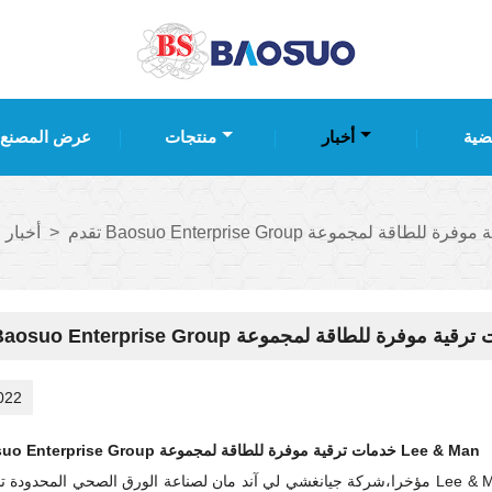
ضية
أخبار
منتجات
عرض المصنع
>
أخبار 
022
تقدم Baosuo Enterprise Group خدمات ترقية موفرة للطاقة لمجموعة Lee & Man
مؤخرا،
شركة جيانغشي لي آند مان لصناعة الورق الصحي المحدودة 