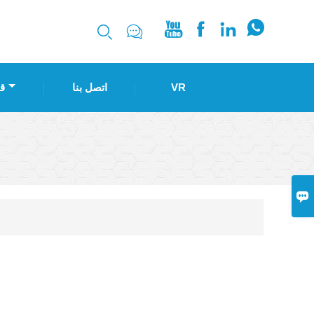






VR
اتصل بنا
ق
