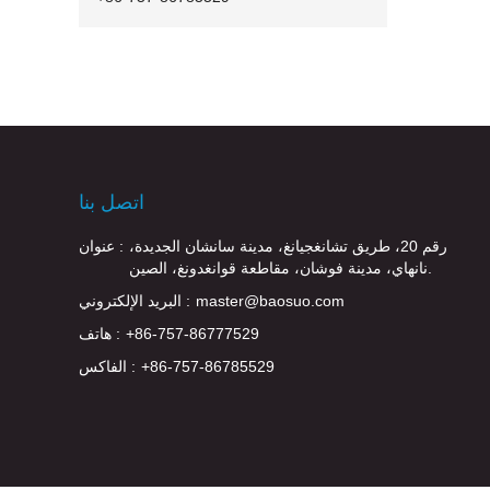
اتصل بنا
رقم 20، طريق تشانغجيانغ، مدينة سانشان الجديدة،
عنوان :
نانهاي، مدينة فوشان، مقاطعة قوانغدونغ، الصين.
master@baosuo.com
البريد الإلكتروني :
+86-757-86777529
هاتف :
+86-757-86785529
الفاكس :