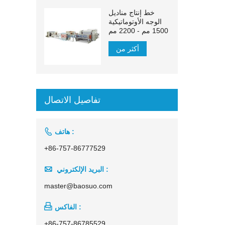
خط إنتاج مناديل
الوجه الأوتوماتيكية
1500 مم - 2200 مم
أكثر من
تفاصيل الاتصال

هاتف :
+86-757-86777529

البريد الإلكتروني :
master@baosuo.com

الفاكس :
+86-757-86785529