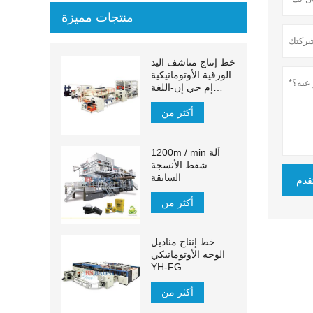
منتجات مميزة
خط إنتاج مناشف اليد
الورقية الأوتوماتيكية
إم جي إن-اللغة
الإنجليزية:
أكثر من
1200m / min آلة
شفط الأنسجة
السابقة
قدم
أكثر من
خط إنتاج مناديل
الوجه الأوتوماتيكي
YH-FG
أكثر من