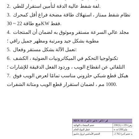
لفة شفط عالية الدقة لتأمين استقرار للطي.
2.
نظام شفط ممتاز ، استهلاك طاقة مضخة فراغ أقل كمحرك
3.
مع طاقة 22 ~ 30KW فقط.
مجلد عالي السرعة مستقر وموثوق به لضمان أن المنتجات
4.
مطوية بشكل جيد ومرتبة ومظهر جميل راقي ؛
تعمل الآلة بشكل مستقر وفعال:
5.
تكنولوجيا التحكم في الميكاترونيات الضوئية ، الكشف
6.
التلقائي عن انقطاع الويب ، وردود الفعل الدقيقة للإشارات ؛
هيكل قطع شبكي حلزوني مناسب تمامًا لعرض الويب فوق
7.
1000 مم ، لضمان استقرار قطع الويب ومتانة الشفرات.
2 لتر / 3 لتر / 4 لتر / 5 لتر
SJ-
MJ-N-
حجم المنتجات النهائية
φ 1200 ملم
≤
قطر المواد الخام
ملم (يتم تحديد حجم آخر)
الحجم الأساسي لرول جامبو
0 ~ 180 م / دقيقة
سرعة الماكينة