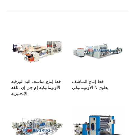
برمجة وحدة التحكم
شفط فراغ
ن
نوع الطي
حوظ
ط
عد الإلكترونية،
عداد
tee،
الصلب
إلى
الصورة
وحدة النقش
خط إنتاج المناشف
خط إنتاج مناشف اليد الورقية
الأوتوماتيكي N يطوى
الأوتوماتيكية إم جي إن-اللغة
الإنجليزية: