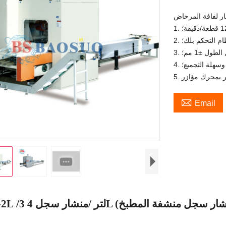
ام التحكم بلك؛
طول ±1 مم؛
وسهلة التجميع؛

Email
3 لتر
/
/
-2L