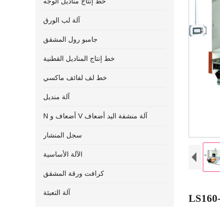
خط إنتاج مناديل الوجه
آلة لب الورق
جامبو رول المشقق
خط إنتاج المناديل القطنية
خط لف لفائف ماكسي
آلة منديل
N أضعاف و V آلة منشفة اليد أضعاف
سجل المنشار
الآلة الأساسية
كرافت ورقة المشقق
آلة التعبئة
LS160