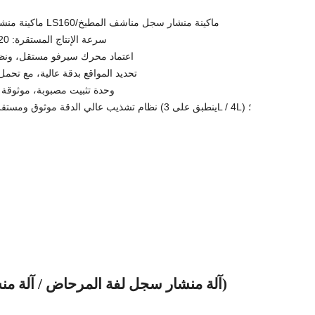
ماكينة منشار لفافة المرحاض LS160/ماكينة منشار سجل مناشف المطبخ
1. سرعة الإنتاج المستقرة: 120 قطعة/دقيقة؛
2. اعتماد محرك سيرفو مستقل، ونظ
3. تحديد المواقع بدقة عالية، مع تحمل ال
4. وحدة تثبيت مصبوبة، موثوقة 
5. نظام تشذيب عالي الدقة موثوق ومستقر بمحرك مؤازر (ينطبق على 3L / 4L) ؛
منشار سجل 4L (آلة منشار سجل لفة المرحاض / آلة منشار سجل منشفة المطبخ)