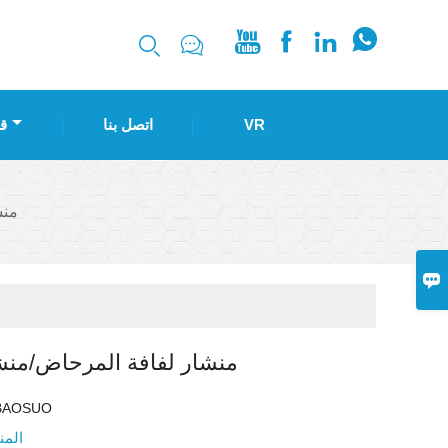






VR
اتصل بنا
ق
منش

منشار لفافة المرحاض/منش
BAOSUO
المن