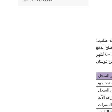
ة. طلب:
1
ن:
فوشان
 جامبو
 السجل
ة الآلة
الممرات
ة الطحن