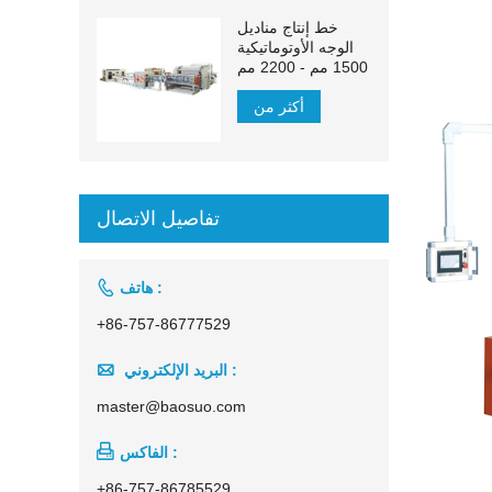
خط إنتاج مناديل
الوجه الأوتوماتيكية
1500 مم - 2200 مم
أكثر من
تفاصيل الاتصال

هاتف :
+86-757-86777529

البريد الإلكتروني :
master@baosuo.com

الفاكس :
+86-757-86785529