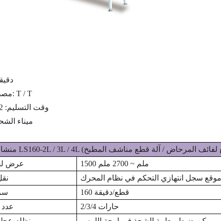
دقيق
مصطلح الدفع: T / T
وقت التسليم: 2 ~ 6 أشهر
ميناء الشح
1500 ملم ~ 2700 ملم
عرض لفة
موقع سجل انتهازي التحكم في نظام المحرك
نقل
160 قطع/دقيقة
سرع
2/3/4 حارات
عدد 
، يمكن ضبط معلمة الشحذ في لوحة اللمس
نظام عجل