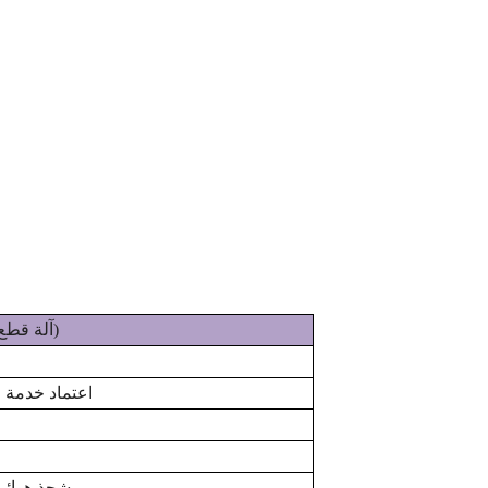
منشار السجل LS160-2L / 3L / 4L (آلة قطع لفائف المرحاض / آلة قطع مناشف المطبخ)
اعتماد خدمة 
شحذ هوائي