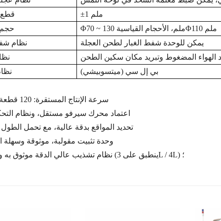
1 ملم
±
قطع 
110 ملم
Φ
70 ~ 130 ملم، الأحجام القياسية
Φ
حجم 
يمكن للوحدة شفط الغبار لطحن العجلة
نظام شفط
د الهواء المضغوط وتبريد مكان سكين الطحن
نظام
بي إل سي (ميتسوبيشي)
نظام
سرعة الإنتاج المستقرة: 120 قطعة/دقيقة؛
اعتماد محرك سيرفو مستقل، ونظام التحك
تحديد المواقع بدقة عالية، مع تحمل الطول ±1 مم
وحدة تثبيت مقولبة، موثوقة وسهلة ال
نظام تشذيب عالي الدقة موثوق به ومستقر (ينطبق على 3L / 4L) ؛