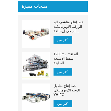
منتجات مميزة
خط إنتاج مناشف اليد
الورقية الأوتوماتيكية
إم جي إن-اللغة
الإنجليزية:
أكثر من
1200m / min آلة
شفط الأنسجة
السابقة
أكثر من
خط إنتاج مناديل
الوجه الأوتوماتيكي
YH-FG
أكثر من