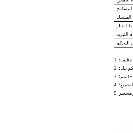
التسامح
المشبك
 الغبار
 التبريد
 التحكم
1.
م بلك؛
2.
؛
3.
تجميع؛
4.
5.